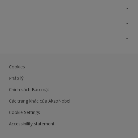
Liên hệ với chúng tôi
Bản đồ trang web
Tìm màu sắc
Tìm sản phẩm
Độ chính xác màu sắc
Kiến thức chuyên môn
Lịch sử công trình
Akzonobel
Dulux
Cookies
Maxilite.dulux.vn
Pháp lý
Chính sách Bảo mật
Các trang khác của AkzoNobel
Cookie Settings
Accessibility statement