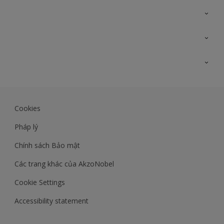
Liên hệ với chúng tôi
Bản đồ trang web
Tìm màu sắc
Tìm sản phẩm
Độ chính xác màu sắc
Kiến thức chuyên môn
Lịch sử công trình
Akzonobel
Dulux
Cookies
Maxilite.dulux.vn
Pháp lý
Chính sách Bảo mật
Các trang khác của AkzoNobel
Cookie Settings
Accessibility statement