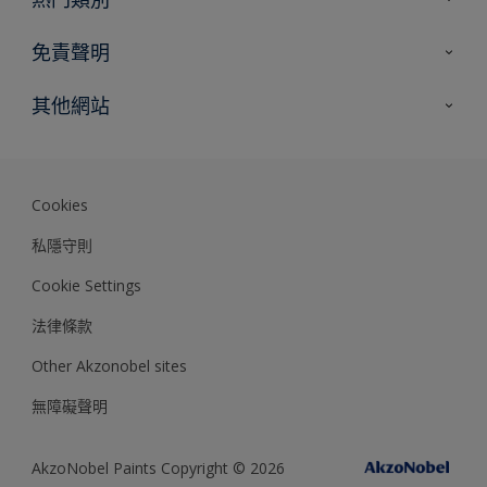
網站指南
尋找顏色
免責聲明
尋找產品
色彩準確度
其他網站
專家見解
Akzonobel.com
Dulux.com.hk
Cookies
私隱守則
Cookie Settings
法律條款
Other Akzonobel sites
無障礙聲明
AkzoNobel Paints Copyright © 2026