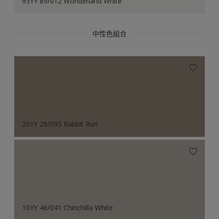
93YY 89/012 Wonderland White
中性色組合
20YY 29/095 Rabbit Run
10YY 46/041 Chinchilla White