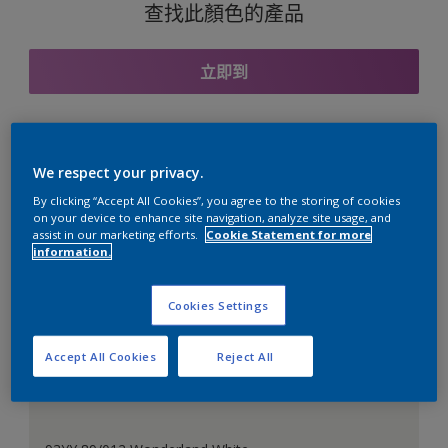
查找此顏色的產品
立即到
與之協調的色彩組合
We respect your privacy.
By clicking “Accept All Cookies”, you agree to the storing of cookies
on your device to enhance site navigation, analyze site usage, and
assist in our marketing efforts.
Cookie Statement for more
information.
完美的白色
Cookies Settings
Accept All Cookies
Reject All