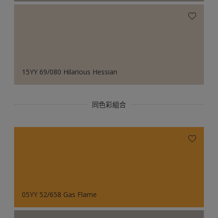
15YY 69/080 Hilarious Hessian
同色彩組合
05YY 52/658 Gas Flame