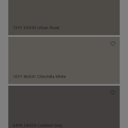
15YY 33/043 Urban Road
10YY 46/041 Chinchilla White
04YR 24/029 Cobbled Grey