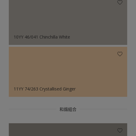
10YY 46/041 Chinchilla White
11YY 74/263 Crystallised Ginger
和諧組合