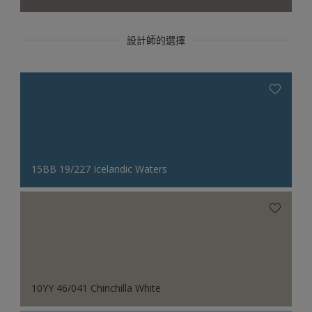
設計師的選擇
15BB 19/227 Icelandic Waters
10YY 46/041 Chinchilla White