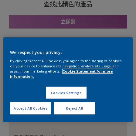
查找此顏色的產品
立即到
與之協調的色彩組合
We respect your privacy.
By clicking “Accept All Cookies”, you agree to the storing of cookies
on your device to enhance site navigation, analyze site usage, and
assist in our marketing efforts.
Cookie Statement for more
information.
完美的白色
Cookies Settings
Accept All Cookies
Reject All