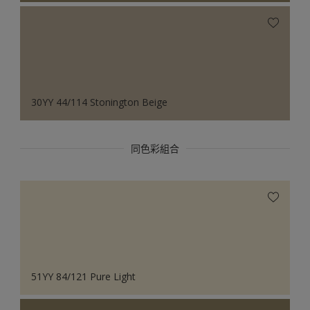
30YY 44/114 Stonington Beige
同色彩組合
51YY 84/121 Pure Light