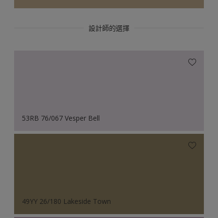
設計師的選擇
53RB 76/067 Vesper Bell
49YY 26/180 Lakeside Town