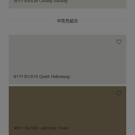
30YY 83/026 Cloudy Sunday
中性色組合
81YY 81/016 Quiet Hideaway
49YY 26/180 Lakeside Town