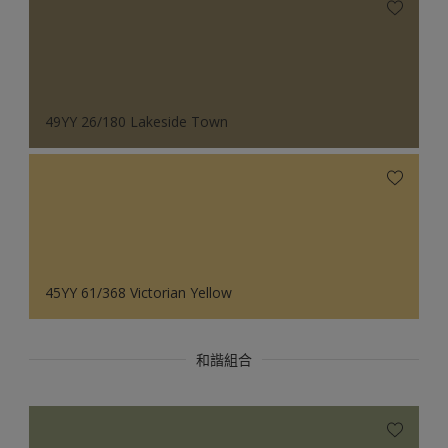
49YY 26/180 Lakeside Town
45YY 61/368 Victorian Yellow
和諧組合