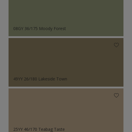
08GY 36/175 Moody Forest
49YY 26/180 Lakeside Town
25YY 46/170 Teabag Taste