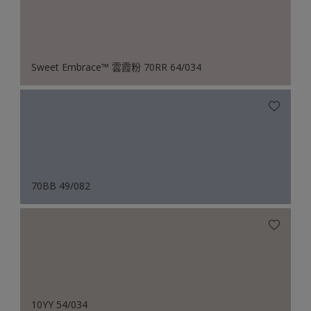
Sweet Embrace™ 雲霞粉 70RR 64/034
70BB 49/082
10YY 54/034