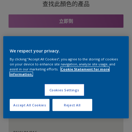
查找此顏色的產品
立即到
與之協調的色彩組合
We respect your privacy.
By clicking “Accept All Cookies”, you agree to the storing of cookies
on your device to enhance site navigation, analyze site usage, and
assist in our marketing efforts.
Cookie Statement for more
information.
完美的白色
Cookies Settings
Accept All Cookies
Reject All