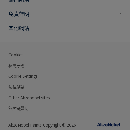
網站指南
尋找顏色
免責聲明
尋找產品
色彩準確度
其他網站
專家見解
Akzonobel.com
Dulux.com.hk
Cookies
私隱守則
Cookie Settings
法律條款
Other Akzonobel sites
無障礙聲明
AkzoNobel Paints Copyright © 2026