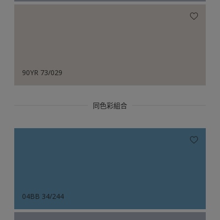
90YR 73/029
同色彩組合
04BB 34/244