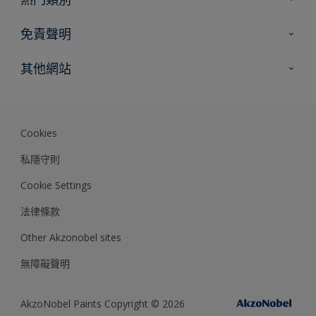
網站指南
尋找顏色
免責聲明
尋找產品
色彩準確度
其他網站
專家見解
Akzonobel.com
Dulux.com.hk
Cookies
私隱守則
Cookie Settings
法律條款
Other Akzonobel sites
無障礙聲明
AkzoNobel Paints Copyright © 2026