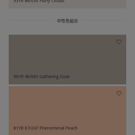
93YR 86/030 Fluffy Clouds
中性色組合
96YR 46/065 Gathering Dusk
81YR 67/247 Phenomenal Peach