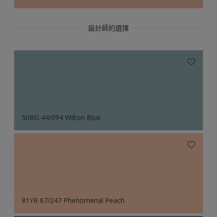
設計師的選擇
50BG 44/094 Wilton Blue
81YR 67/247 Phenomenal Peach