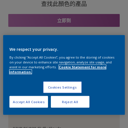
查找此顏色的產品
立即到
與之協調的色彩組合
We respect your privacy.
By clicking “Accept All Cookies”, you agree to the storing of cookies
on your device to enhance site navigation, analyze site usage, and
assist in our marketing efforts.
Cookie Statement for more
information.
完美的白色
Cookies Settings
Accept All Cookies
Reject All