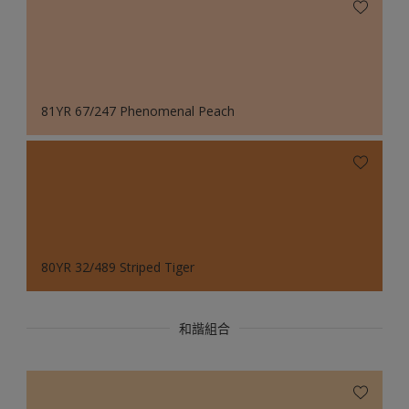
81YR 67/247 Phenomenal Peach
80YR 32/489 Striped Tiger
和諧組合