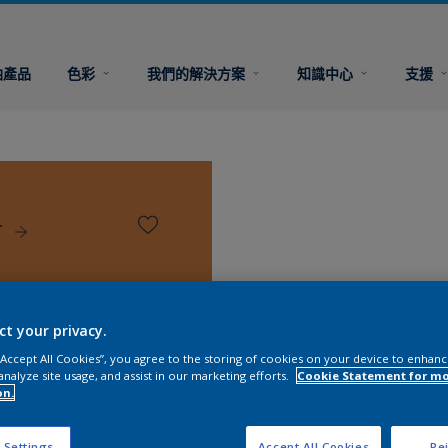
油產品
色彩
我們的解決方案
知識中心
支援
r
ct your privacy.
 “Accept All Cookies”, you agree to the storing of cookies on your device to enhanc
analyze site usage, and assist in our marketing efforts.
Cookie Statement for m
on.
 Settings
Accept All Cookies
Rej