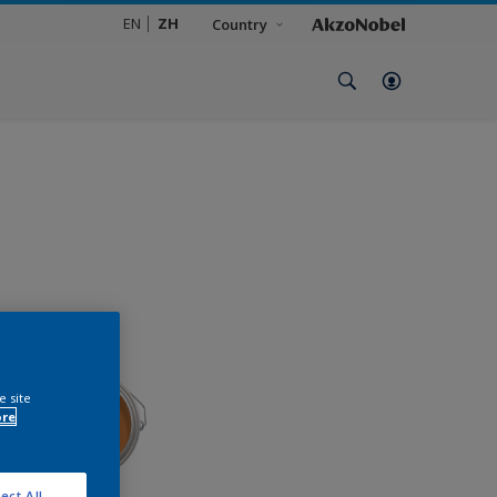
EN
ZH
Country
e site
ore
ect All