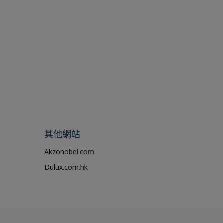
其他網站
Akzonobel.com
Dulux.com.hk