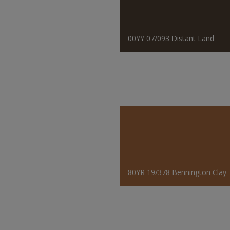
00YY 07/093 Distant Land
80YR 19/378 Bennington Clay