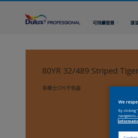
可持續發展
漆
80YR 32/489 Striped Tige
多樂士CP5千色扇
We respe
By clicking
navigation, 
informati
Cookies