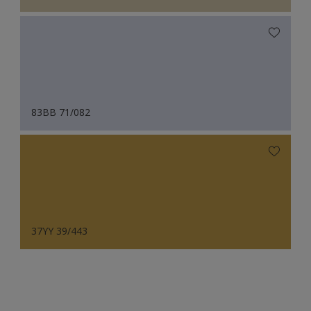
83BB 71/082
37YY 39/443