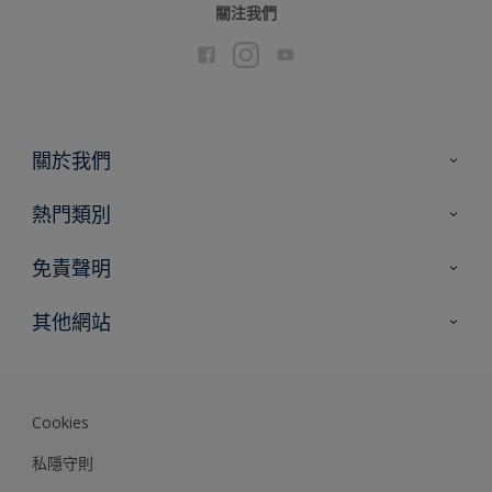
關注我們
關於我們
聯絡我們
熱門類別
網站指南
尋找顏色
免責聲明
尋找產品
色彩準確度
其他網站
專家見解
Akzonobel.com
Dulux.com.hk
Cookies
私隱守則