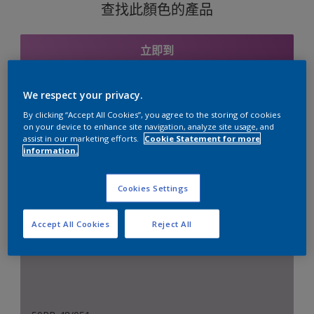
查找此顏色的產品
立即到
We respect your privacy.
By clicking “Accept All Cookies”, you agree to the storing of cookies
與之協調的色彩組合
on your device to enhance site navigation, analyze site usage, and
assist in our marketing efforts.
Cookie Statement for more
information.
中性色組合
Cookies Settings
Accept All Cookies
Reject All