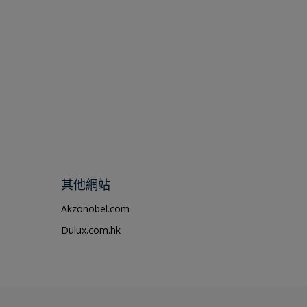
其他網站
Akzonobel.com
Dulux.com.hk