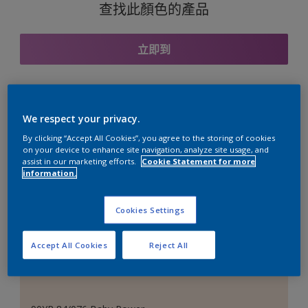
查找此顏色的產品
立即到
與之協調的色彩組合
We respect your privacy.
By clicking “Accept All Cookies”, you agree to the storing of cookies
on your device to enhance site navigation, analyze site usage, and
assist in our marketing efforts.
Cookie Statement for more
information.
完美的白色
Cookies Settings
Accept All Cookies
Reject All