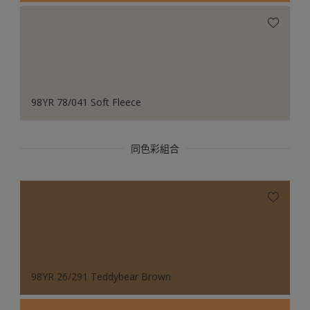
98YR 78/041 Soft Fleece
同色彩組合
98YR 26/291 Teddybear Brown