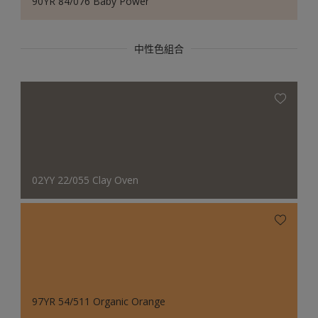
90YR 84/076 Baby Power
中性色組合
02YY 22/055 Clay Oven
97YR 54/511 Organic Orange