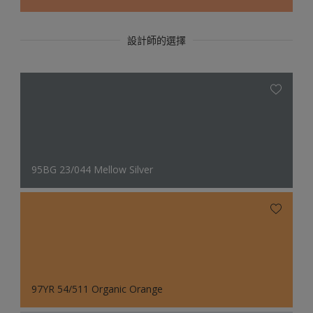
設計師的選擇
95BG 23/044 Mellow Silver
97YR 54/511 Organic Orange