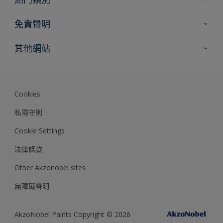
網站指南
尋找顏色
免責聲明
尋找產品
色彩準確度
其他網站
專家見解
Akzonobel.com
Dulux.com.hk
Cookies
私隱守則
Cookie Settings
法律條款
Other Akzonobel sites
無障礙聲明
AkzoNobel Paints Copyright © 2026