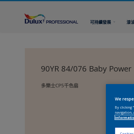
可持續發展
漆
90YR 84/076 Baby Power
多樂士CP5千色扇
We respe
By clicking
navigation, 
informati
Cookies