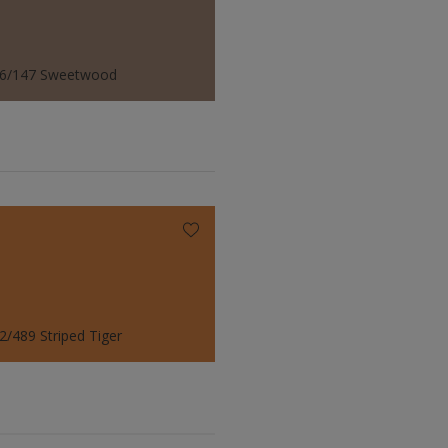
26/147 Sweetwood
2/489 Striped Tiger