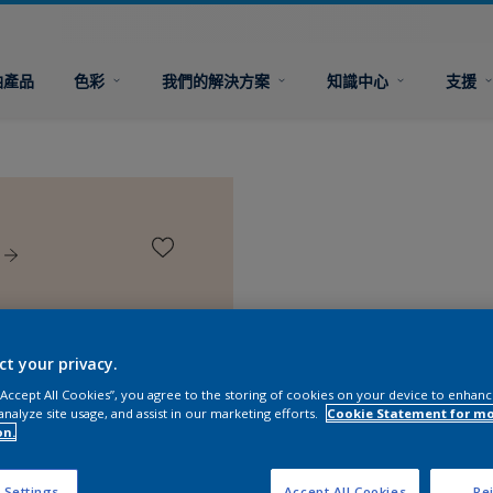
油產品
色彩
我們的解決方案
知識中心
支援
ct your privacy.
 “Accept All Cookies”, you agree to the storing of cookies on your device to enhanc
analyze site usage, and assist in our marketing efforts.
Cookie Statement for m
on.
 Settings
Accept All Cookies
Rej