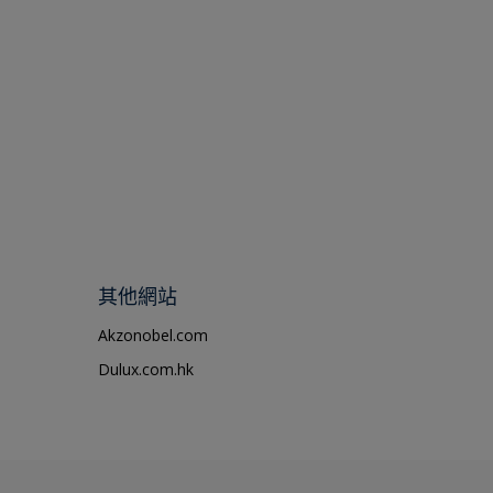
其他網站
Akzonobel.com
Dulux.com.hk