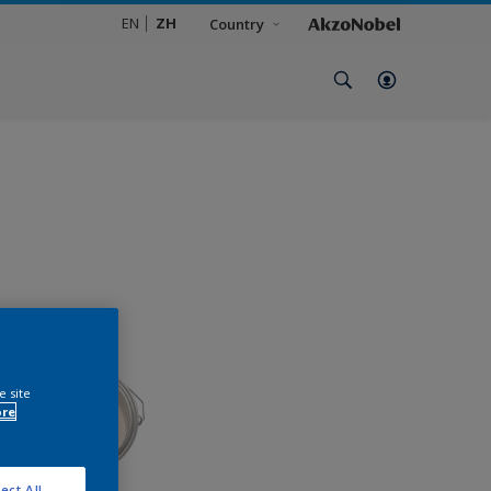
EN
ZH
Country
e site
ore
ect All