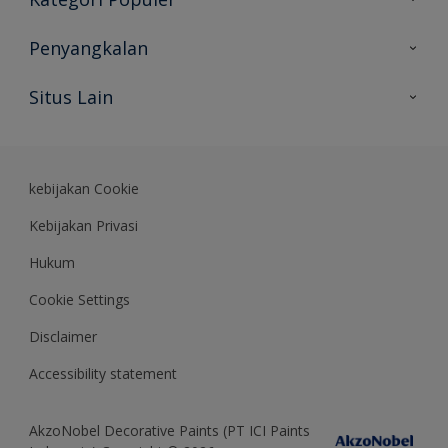
Peta Situs
Temukan Warna
Penyangkalan
Temukan Produk
Akurasi Warna
Situs Lain
Wawasan Ahli
Rekam Jejak
Akzonobel
Dulux.co.id
kebijakan Cookie
Kebijakan Privasi
Hukum
Cookie Settings
Disclaimer
Accessibility statement
AkzoNobel Decorative Paints (PT ICI Paints