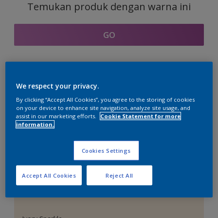
Temukan produk dengan warna ini
GO
Bagian kordinasi warna
We respect your privacy.
By clicking “Accept All Cookies”, you agree to the storing of cookies
on your device to enhance site navigation, analyze site usage, and
assist in our marketing efforts.
Cookie Statement for more
information.
Putih Sempurna
Cookies Settings
Accept All Cookies
Reject All