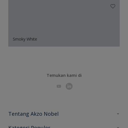
Smoky White
Temukan kami di
Tentang Akzo Nobel
Hubungi Kami
Kategori Populer