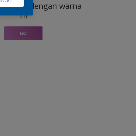
ect All
produk dengan warna
ini
GO