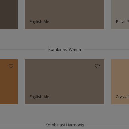
English Ale
Petal P
Kombinasi Warna
English Ale
Crystal
Kombinasi Harmonis