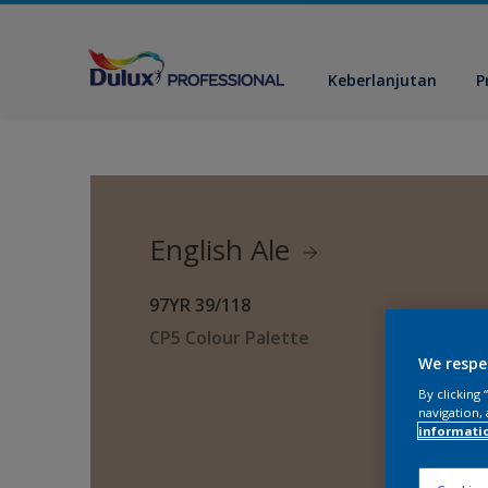
Keberlanjutan
P
English Ale
97YR 39/118
CP5 Colour Palette
We respe
By clicking
navigation, 
informati