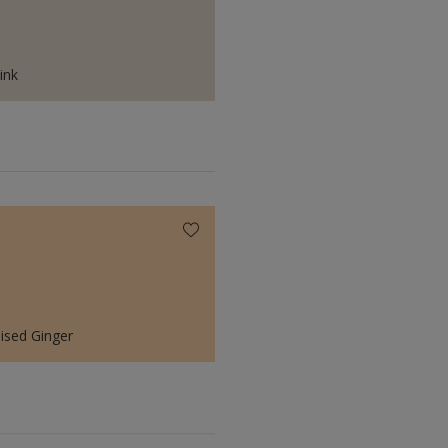
ink
lised Ginger