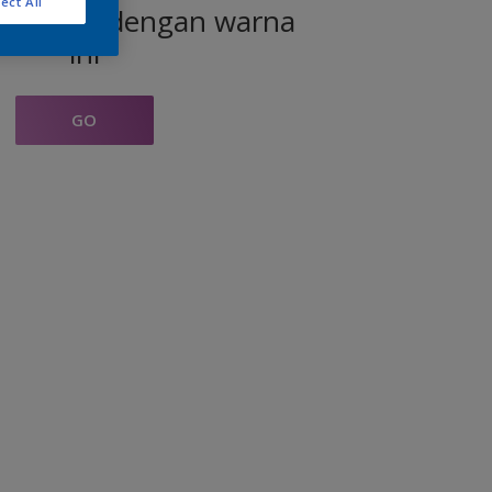
ect All
produk dengan warna
ini
GO