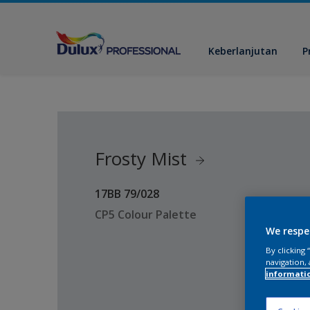
Keberlanjutan
P
Frosty Mist
17BB 79/028
CP5 Colour Palette
We respe
By clicking
navigation, 
informati