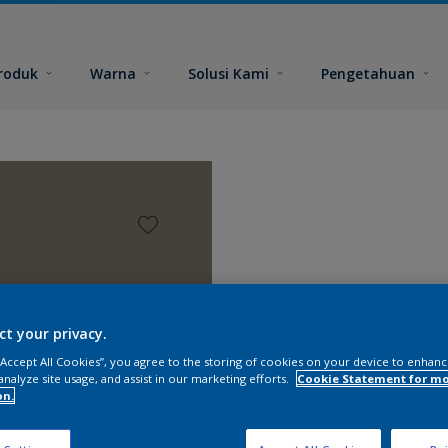
roduk
Warna
Solusi Kami
Pengetahuan
ct your privacy.
 “Accept All Cookies”, you agree to the storing of cookies on your device to enhanc
analyze site usage, and assist in our marketing efforts.
Cookie Statement for m
on.