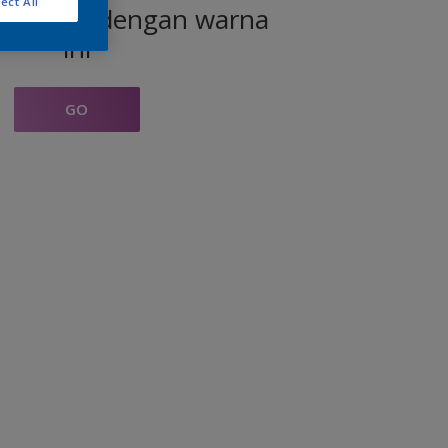
ect All
produk dengan warna
ini
GO