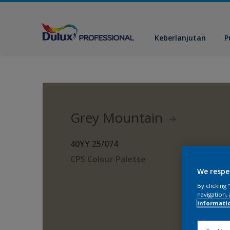
Keberlanjutan
P
Grey Mountain
40YY 25/074
CP5 Colour Palette
We respe
By clicking
navigation, 
informati