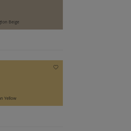
gton Beige
an Yellow