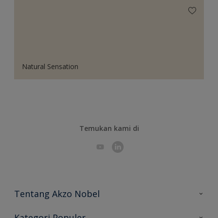
Natural Sensation
Temukan kami di
Tentang Akzo Nobel
Hubungi Kami
Kategori Populer