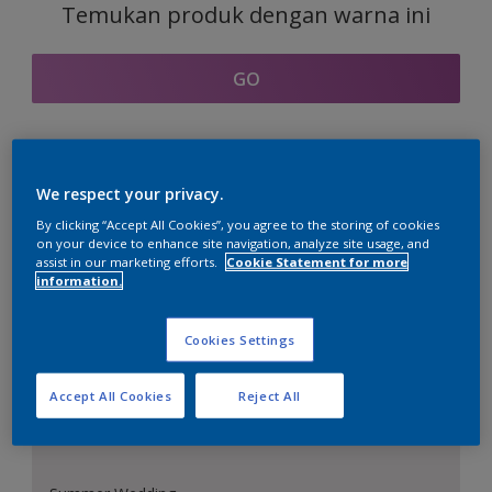
Temukan produk dengan warna ini
GO
Bagian kordinasi warna
We respect your privacy.
By clicking “Accept All Cookies”, you agree to the storing of cookies
on your device to enhance site navigation, analyze site usage, and
assist in our marketing efforts.
Cookie Statement for more
information.
Putih Sempurna
Cookies Settings
Accept All Cookies
Reject All