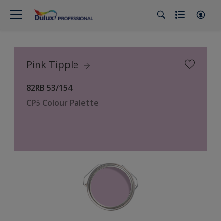
Pink Tipple
82RB 53/154
CP5 Colour Palette