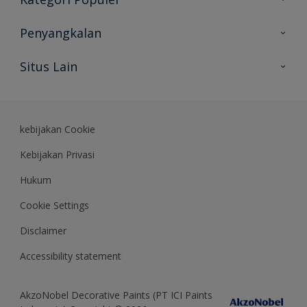
Peta Situs
Temukan Warna
Penyangkalan
Temukan Produk
Akurasi Warna
Situs Lain
Wawasan Ahli
Rekam Jejak
Akzonobel
Dulux.co.id
kebijakan Cookie
Kebijakan Privasi
Hukum
Cookie Settings
Disclaimer
Accessibility statement
AkzoNobel Decorative Paints (PT ICI Paints