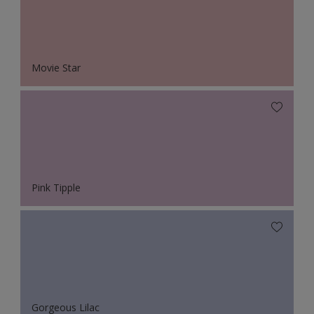
Movie Star
Pink Tipple
Gorgeous Lilac