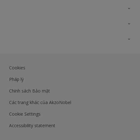
Liên hệ với chúng tôi
Bản đồ trang web
Tìm màu sắc
Tìm sản phẩm
Độ chính xác màu sắc
Kiến thức chuyên môn
Lịch sử công trình
Akzonobel
Dulux
Cookies
Maxilite.dulux.vn
Pháp lý
Chính sách Bảo mật
Các trang khác của AkzoNobel
Cookie Settings
Accessibility statement