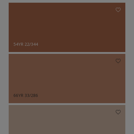
54YR 22/344
66YR 33/286