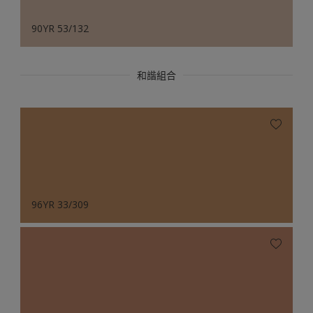
90YR 53/132
和諧組合
96YR 33/309