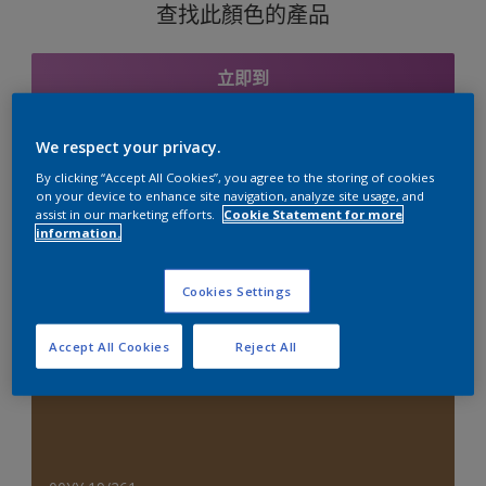
查找此顏色的產品
立即到
We respect your privacy.
By clicking “Accept All Cookies”, you agree to the storing of cookies
與之協調的色彩組合
on your device to enhance site navigation, analyze site usage, and
assist in our marketing efforts.
Cookie Statement for more
information.
中性色組合
Cookies Settings
Accept All Cookies
Reject All