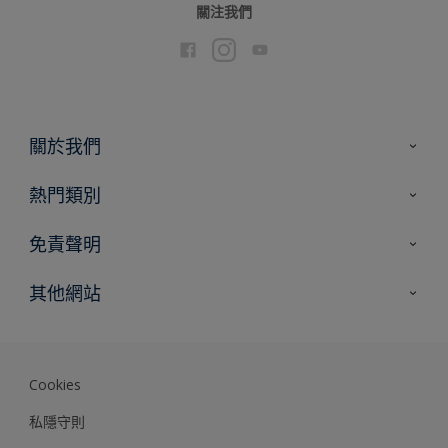
關注我們
關於我們
聯絡我們
熱門類別
網站指南
尋找顏色
免責聲明
尋找產品
色彩準確度
其他網站
專家見解
Akzonobel.com
Dulux.com.hk
Cookies
私隱守則