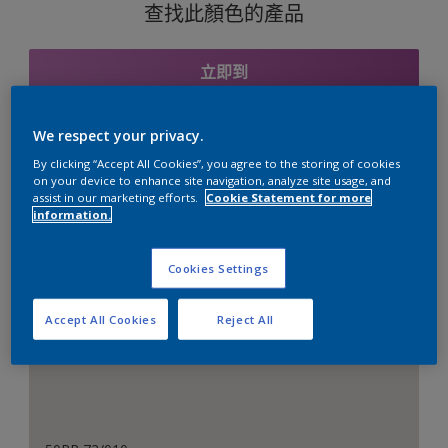
查找此顏色的產品
立即到
We respect your privacy.
By clicking “Accept All Cookies”, you agree to the storing of cookies
與之協調的色彩組合
on your device to enhance site navigation, analyze site usage, and
assist in our marketing efforts.
Cookie Statement for more
information.
中性色組合
Cookies Settings
Accept All Cookies
Reject All