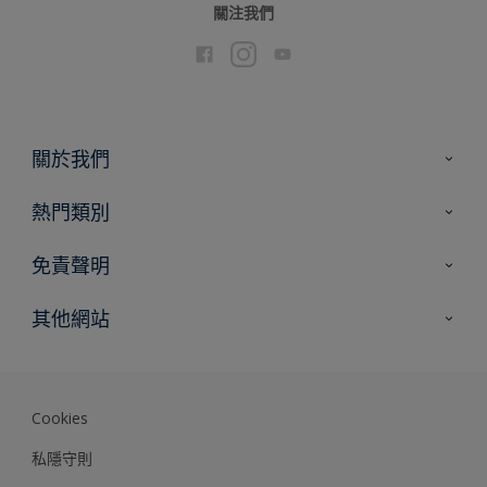
關注我們
關於我們
聯絡我們
熱門類別
網站指南
尋找顏色
免責聲明
尋找產品
色彩準確度
其他網站
專家見解
Akzonobel.com
Dulux.com.hk
Cookies
私隱守則