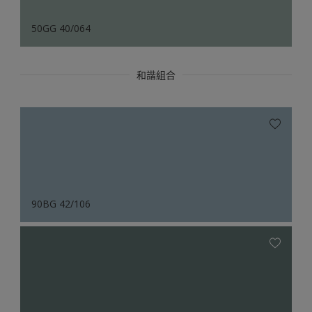
50GG 40/064
和諧組合
90BG 42/106